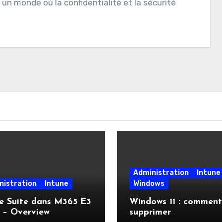
 un monde où la confidentialité et la sécurité
Administration
Intune
nistration
Intune
Windows
e Suite dans M365 E3
Windows 11 : comment
 – Overview
supprimer