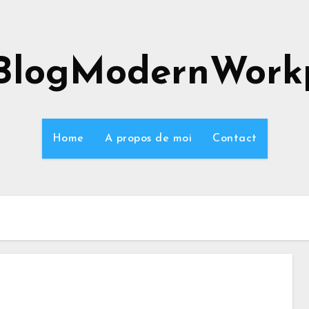
BlogModernWork
Home
A propos de moi
Contact