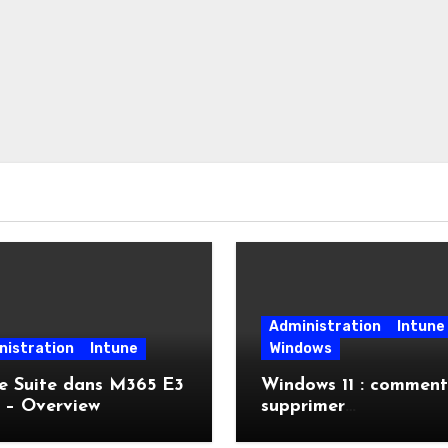
Administration
Intune
nistration
Intune
Windows
e Suite dans M365 E3
Windows 11 : comment
 – Overview
supprimer
automatiquement l’in