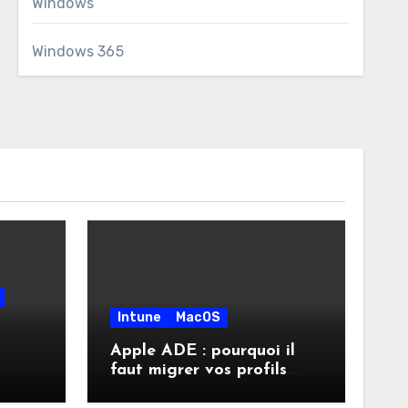
Windows
Windows 365
Intune
MacOS
Apple ADE : pourquoi il
faut migrer vos profils
vite
d’inscription vers les