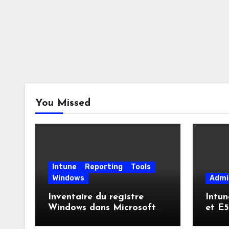
You Missed
Intune
Reporting
Tools
Windows
Admi
Inventaire du registre
Intun
Windows dans Microsoft
et E5
Intune : enfin une visibilité