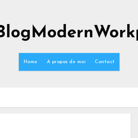
BlogModernWork
Home
A propos de moi
Contact