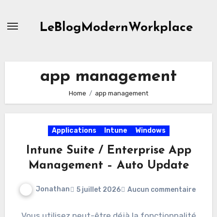
Skip
to
LeBlogModernWorkplace
content
app management
Home
app management
Applications
Intune
Windows
Intune Suite / Enterprise App
Management – Auto Update
Jonathan
5 juillet 2026
Aucun commentaire
Vous utilisez peut-être déjà la fonctionnalité