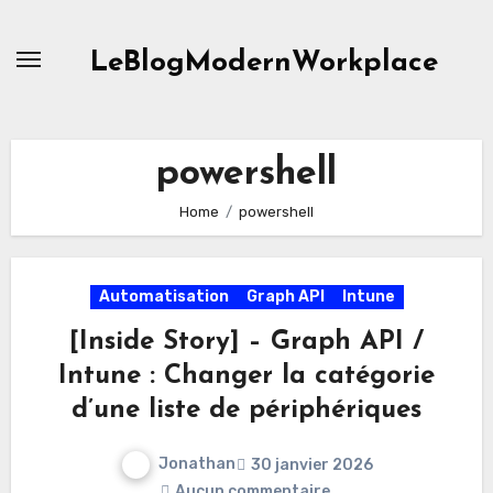
Skip
to
LeBlogModernWorkplace
content
powershell
Home
powershell
Automatisation
Graph API
Intune
[Inside Story] – Graph API /
Intune : Changer la catégorie
d’une liste de périphériques
Jonathan
30 janvier 2026
Aucun commentaire