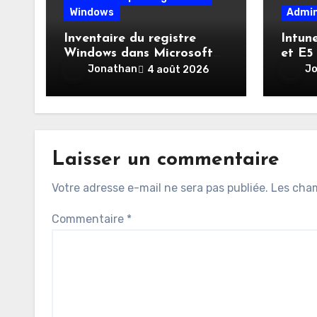
Windows
Admin
Inventaire du registre
Intun
Windows dans Microsoft
et E5
Intune : enfin une visibilité
Jonathan
J
4 août 2026
native
Laisser un commentaire
Votre adresse e-mail ne sera pas publiée.
Les cham
Commentaire
*