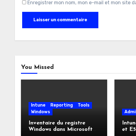
Enregistrer mon nom, mon e-mail et mon site d
You Missed
Intune
Reporting
Tools
Windows
Admi
Inventaire du registre
Intun
Windows dans Microsoft
et E5
Intune : enfin une visibilité