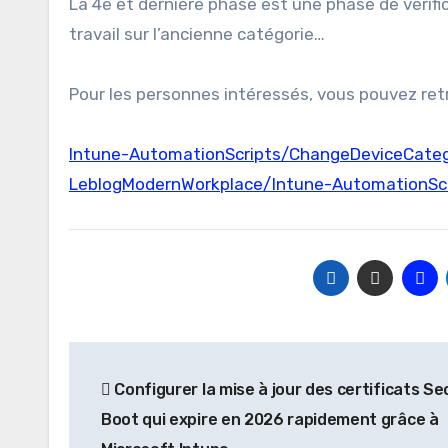
La 4e et dernière phase est une phase de vérifica
travail sur l’ancienne catégorie…
Pour les personnes intéressés, vous pouvez ret
Intune-AutomationScripts/ChangeDeviceCateg
LeblogModernWorkplace/Intune-AutomationScr
Navigation
Configurer la mise à jour des certificats Se
de
Boot qui expire en 2026 rapidement grâce à
l’article