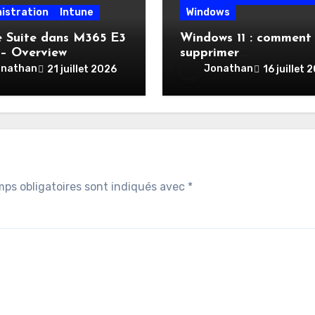
istration
Intune
Windows
e Suite dans M365 E3
Windows 11 : comment
 – Overview
supprimer
automatiquement l’inv
onathan
Jonathan
21 juillet 2026
16 juillet 
SSO
ps obligatoires sont indiqués avec
*