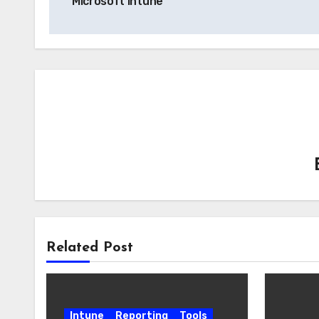
Microsoft Intune
Related Post
Intune
Reporting
Tools