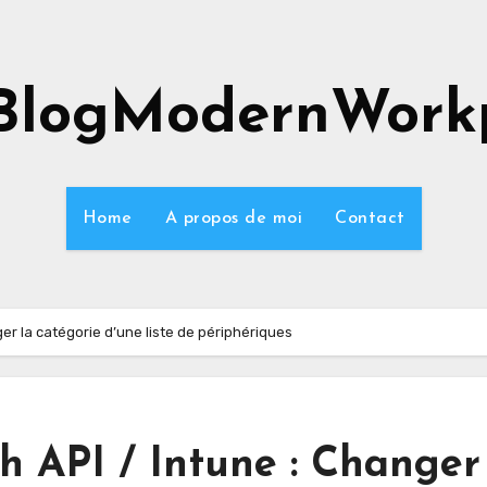
BlogModernWork
Home
A propos de moi
Contact
ger la catégorie d’une liste de périphériques
ph API / Intune : Changer