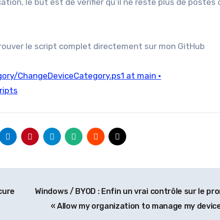
tion, le but est de vérifier qu’il ne reste plus de postes 
rouver le script complet directement sur mon GitHub
ory/ChangeDeviceCategory.ps1 at main ·
ipts
cure
Windows / BYOD : Enfin un vrai contrôle sur le pr
« Allow my organization to manage my devic