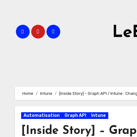
Skip
to
content
Le
Home
Intune
[Inside Story] – Graph API / Intune : Chan
Automatisation
Graph API
Intune
[Inside Story] – Gra