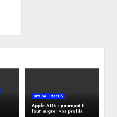
Intune
MacOS
Apple ADE : pourquoi il
faut migrer vos profils
vite
d’inscription vers les