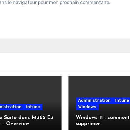
ans le navigateur pour mon prochain commentaire.
Administration
Intune
nistration
Intune
Windows
e Suite dans M365 E3
Windows 11 : comment
 – Overview
supprimer
automatiquement l’in