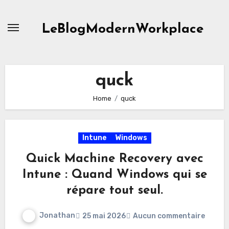
Skip
to
LeBlogModernWorkplace
content
quck
Home
quck
Intune
Windows
Quick Machine Recovery avec
Intune : Quand Windows qui se
répare tout seul.
Jonathan
25 mai 2026
Aucun commentaire