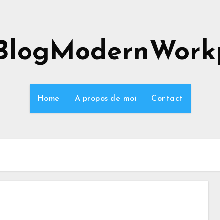
BlogModernWork
Home
A propos de moi
Contact