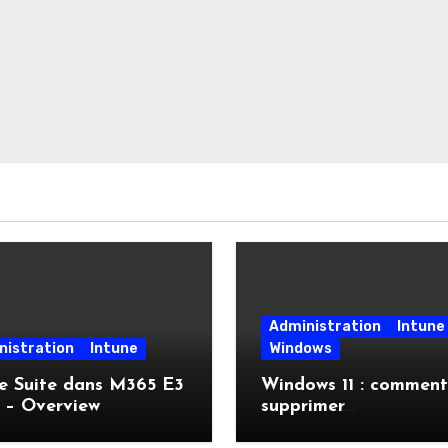
Administration
Intune
nistration
Intune
Windows
e Suite dans M365 E3
Windows 11 : comment
 – Overview
supprimer
automatiquement l’in