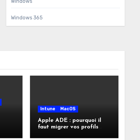
Windows
Windows 365
Intune
MacOS
Apple ADE : pourquoi il
faut migrer vos profils
vite
d’inscription vers les