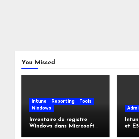
You Missed
Intune
Reporting
Tools
Windows
Admi
Inventaire du registre
Intun
Windows dans Microsoft
et E5
Intune : enfin une visibilité